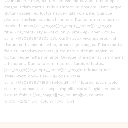
Vivamus eros nibh, dictum sed venenatis vitae, ornare eget
magna. Etiam mattis, felis eu interdum posuere, justo neque
dictum sapien, eu luctus neque nulla non ante. Quisque
pharetra facilisis mauris a hendrerit. Donec rutrum maximus
turpis id luctus.[/vc_toggle][vc_empty_space][vc_toggle
title=»Payment» style=»text_only» size=»lg» open=»true»
el_id=»1470367649702-23bf6af3-fbeb»]Vivamus eros nibh,
dictum sed venenatis vitae, ornare eget magna. Etiam mattis,
felis eu interdum posuere, justo neque dictum sapien, eu
luctus neque nulla non ante. Quisque pharetra facilisis mauris
a hendrerit. Donec rutrum maximus turpis id luctus.
[/vc_toggle][vc_empty_space][vc_toggle title=»Return»
style=»text_only» size=»lg» open=»true»
el_id=»1470367677196-ffb46dd4-f744″]Lorem ipsum dolor
sit amet, consectetur adipiscing elit. Morbi feugiat molestie
ex quis finibus.[/vc_toggle][/vc_column][vc_column
width=»2/12″][/vc_column][/vc_row]