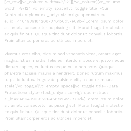
[vc_row][vc_column width=»2/12″][/vc_column][vc_column
width=»8/12″][vc_empty_space][vc_toggle title=»Our
Contract» style=»text_only» size=»lg» open=»true»
el_id=»1464939184208-3761b6d5-e09b»]Lorem ipsum dolor
sit amet, consectetur adipiscing elit. Morbi feugiat molestie
ex quis finibus. Quisque tincidunt dolor ut convallis lobortis.
Proin ullamcorper eros ac ultrices imperdiet.
Vivamus eros nibh, dictum sed venenatis vitae, ornare eget
magna. Etiam mattis, felis eu interdum posuere, justo neque
dictum sapien, eu luctus neque nulla non ante. Quisque
pharetra facilisis mauris a hendrerit. Donec rutrum maximus
turpis id luctus. In gravida pulvinar elit, a auctor mauris
scele[/vc_toggle][vc_empty_space][vc_toggle title=»Data
Protection» style=»text_only» size=»lg» open=»true»
el_id=»1466409091591-468ec8ec-870d»]Lorem ipsum dolor
sit amet, consectetur adipiscing elit. Morbi feugiat molestie
ex quis finibus. Quisque tincidunt dolor ut convallis lobortis.
Proin ullamcorper eros ac ultrices imperdiet.