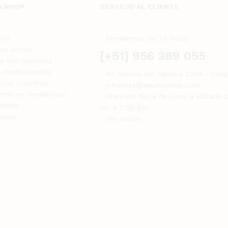
A SHOP
SERVICIO AL CLIENTE
ros
- Atendemos las 24 horas
ros socios
[+51] 956 389 055
ja con nosotros
 institucionales
- Av. Héroes del Cenepa 2348 - Caja
 con nosotros
- informes@akuntashop.com
ltimo en tendencias!
- Atención física de lunes a sábado 
friday
am a 7:00 pm
 days
- Ver socios