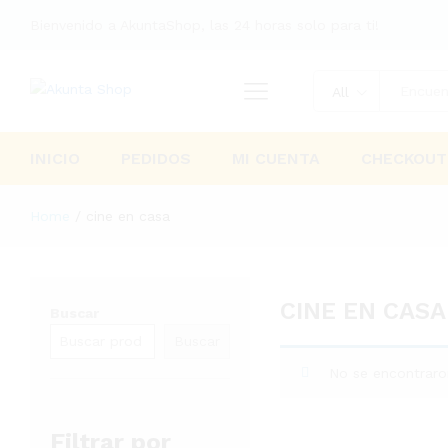
Bienvenido a AkuntaShop, las 24 horas solo para ti!
All
INICIO
PEDIDOS
MI CUENTA
CHECKOUT
Home
/
cine en casa
CINE EN CASA
Buscar
Buscar
No se encontraro
Filtrar por