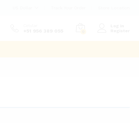
US Dollar
Track Your Order
Store Location
Celular
Log in
+51 956 389 055
Register
0